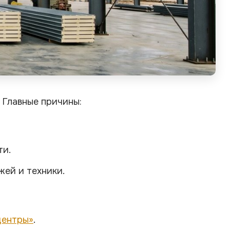
 Главные причины:
ти.
жей и техники.
центры»
.