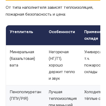
От типа наполнителя зависят теплоизоляция,
пожарная безопасность и цена:
Утеплитель
Особенности
Применени
складе
Минеральная
Негорючая
Универсаль
(базальтовая)
(НГ/Г1),
т.ч.
вата
хорошо
пожароопа
держит тепло
склады
и звук
Пенополиуретан
Лучшая
Холодильны
(ППУ/PIR)
теплоизоляция
тёплые скл
при меньшей