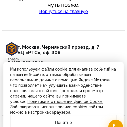
чуть позже.
Вернуться на главную
г. Москва
,
Чермянский проезд, д. 7
БЦ «РТС», оф. 306
Телефон:
+7 (495) 798-85-15
e-mail
Мы используем файлы cookie для анализа событий на
info@sikopora.ru
Режим работы:
нашем веб-сайте, а также обрабатываем
09:00 - 18:00
персональные данные с помощью Яндекс Метрики,
что позволяет нам улучшать взаимодействие
пользователя с сайтом. Продолжая просмотр
страниц нашего сайта, вы принимаете
Оставить заявку
условия
Политики в отношении файлов Cookie
.
Заблокировать использование cookies сайтом
можно в настройках браузера.
Понятно
© ОПОРА - Все права защищены 2026