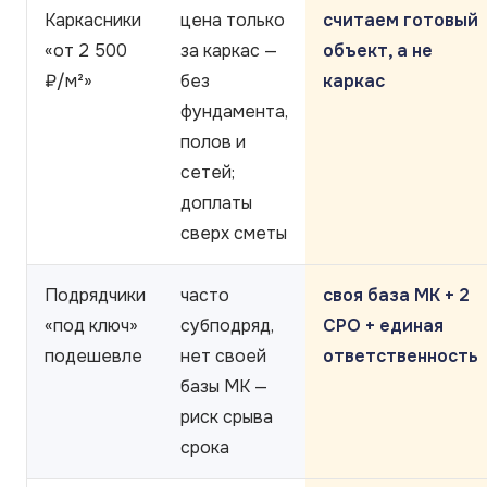
Каркасники
цена только
считаем готовый
«от 2 500
за каркас —
объект, а не
₽/м²»
без
каркас
фундамента,
полов и
сетей;
доплаты
сверх сметы
Подрядчики
часто
своя база МК + 2
«под ключ»
субподряд,
СРО + единая
подешевле
нет своей
ответственность
базы МК —
риск срыва
срока