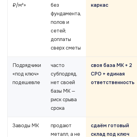
₽/м²»
без
каркас
фундамента,
полов и
сетей;
доплаты
сверх сметы
Подрядчики
часто
своя база МК + 2
«под ключ»
субподряд,
СРО + единая
подешевле
нет своей
ответственность
базы МК —
риск срыва
срока
Заводы МК
продают
сдаём готовый
металл, а не
склад под ключ