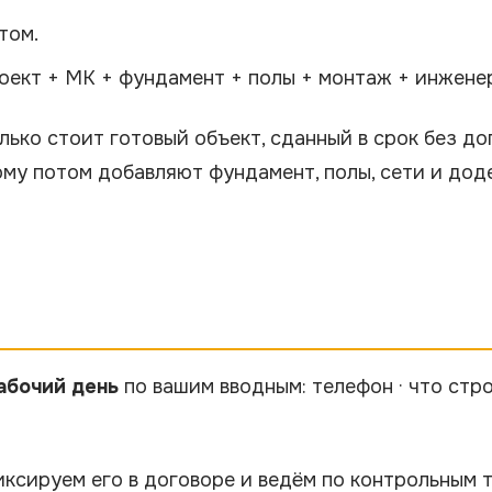
том.
роект + МК + фундамент + полы + монтаж + инженер
олько стоит готовый объект, сданный в срок без д
ому потом добавляют фундамент, полы, сети и доде
рабочий день
по вашим вводным: телефон · что строи
ксируем его в договоре и ведём по контрольным т