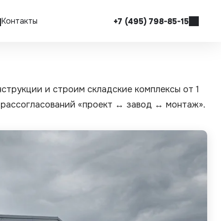
Контакты
+7 (495) 798-85-15
Оставить заявку
e-mail
info@sikopora.ru
струкции и строим складские комплексы от 1
Адресс
г. Москва, Чермянский проезд, д.7
 рассогласований «проект ↔ завод ↔ монтаж».
БЦ «РТС», оф. 306
Режим работы
09:00 - 18:00