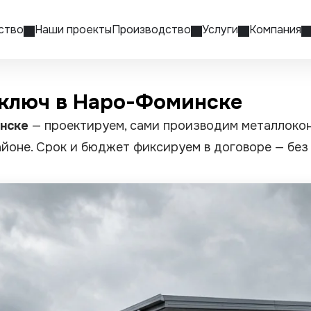
ство
Наши проекты
Производство
Услуги
Компания
 ключ в Наро-Фоминске
инске
— проектируем, сами производим металлокон
йоне. Срок и бюджет фиксируем в договоре — без