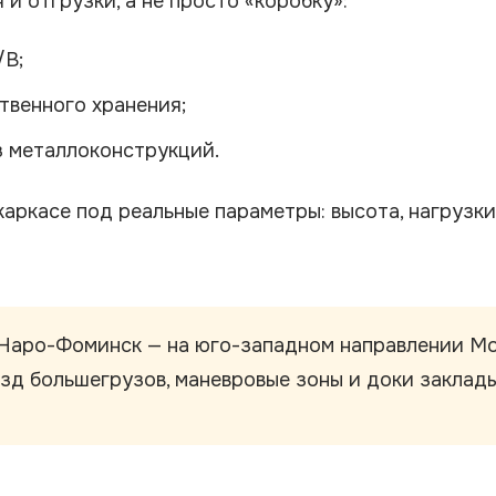
и отгрузки, а не просто «коробку»:
/B;
твенного хранения;
з металлоконструкций.
ркасе под реальные параметры: высота, нагрузки
Наро-Фоминск — на юго-западном направлении Мо
езд большегрузов, маневровые зоны и доки заклад