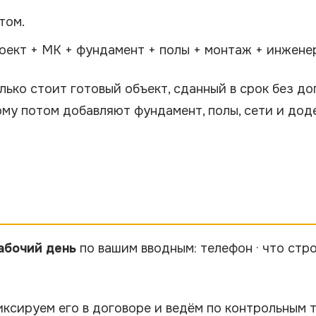
том.
роект + МК + фундамент + полы + монтаж + инженер
олько стоит готовый объект, сданный в срок без д
ому потом добавляют фундамент, полы, сети и доде
рабочий день
по вашим вводным: телефон · что строи
ксируем его в договоре и ведём по контрольным т