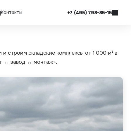
Контакты
+7 (495) 798-85-15
Оставить заявку
e-mail
info@sikopora.ru
и строим складские комплексы от 1 000 м² в
Адресс
г. Москва, Чермянский проезд, д.7
кт ↔ завод ↔ монтаж».
БЦ «РТС», оф. 306
Режим работы
09:00 - 18:00