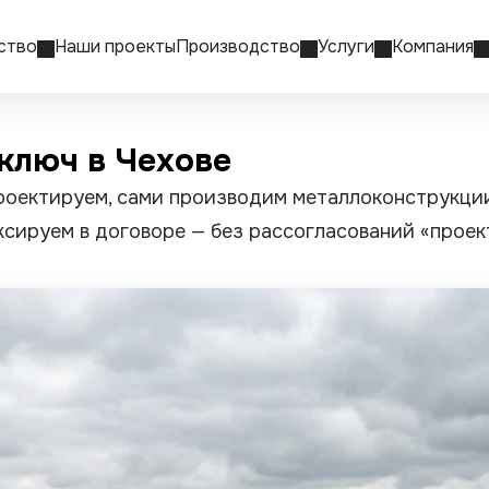
ство
Наши проекты
Производство
Услуги
Компания
ключ в Чехове
оектируем, сами производим металлоконструкции 
ксируем в договоре — без рассогласований «прое