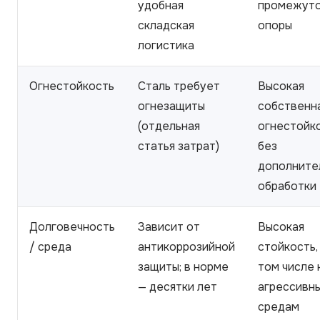
удобная
промежут
складская
опоры
логистика
Огнестойкость
Сталь требует
Высокая
огнезащиты
собственн
(отдельная
огнестойк
статья затрат)
без
дополните
обработки
Долговечность
Зависит от
Высокая
/ среда
антикоррозийной
стойкость,
защиты; в норме
том числе 
— десятки лет
агрессивн
средам