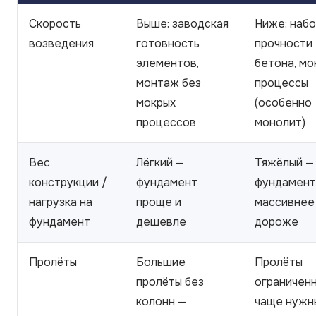
Скорость
Выше: заводская
Ниже: наб
возведения
готовность
прочности
элементов,
бетона, мо
монтаж без
процессы
мокрых
(особенно
процессов
монолит)
Вес
Лёгкий —
Тяжёлый —
конструкции /
фундамент
фундамент
нагрузка на
проще и
массивнее
фундамент
дешевле
дороже
Пролёты
Большие
Пролёты
пролёты без
ограниченн
колонн —
чаще нужн