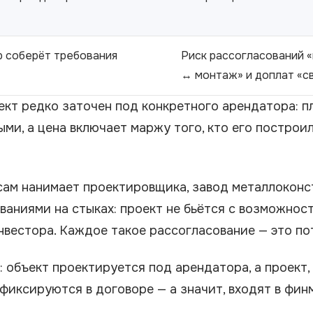
р соберёт требования
Риск рассогласований 
↔ монтаж» и доплат «с
ект редко заточен под конкретного арендатора: п
и, а цена включает маржу того, кто его построил
сам нанимает проектировщика, завод металлоконс
аниями на стыках: проект не бьётся с возможност
нвестора. Каждое такое рассогласование — это по
: объект проектируется под арендатора, а проект
иксируются в договоре — а значит, входят в финмо