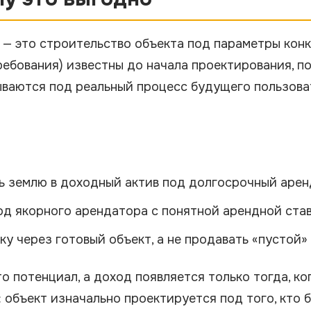
») — это строительство объекта под параметры кон
требования) известны до начала проектирования, п
ываются под реальный процесс будущего пользоват
ь землю в доходный актив под долгосрочный арен
од якорного арендатора с понятной арендной став
у через готовый объект, а не продавать «пустой» 
о потенциал, а доход появляется только тогда, ко
 объект изначально проектируется под того, кто б