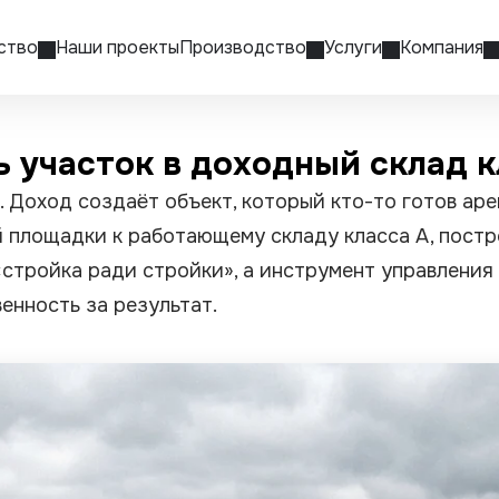
ство
Наши проекты
Производство
Услуги
Компания
ть участок в доходный склад 
. Доход создаёт объект, который кто-то готов ар
стой площадки к работающему складу класса A, пос
 «стройка ради стройки», а инструмент управлени
енность за результат.