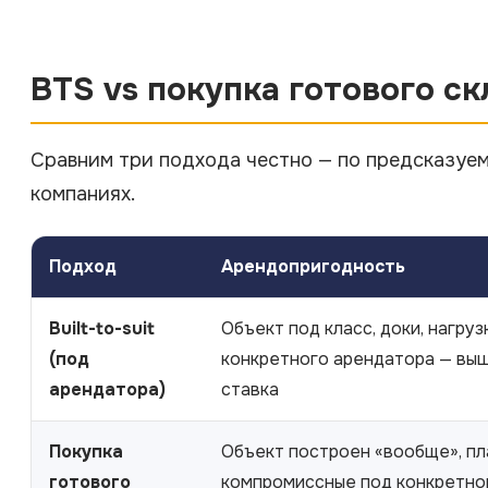
BTS vs покупка готового с
Сравним три подхода честно — по предсказуемо
компаниях.
Подход
Арендопригодность
Built-to-suit
Объект под класс, доки, нагру
(под
конкретного арендатора — вы
арендатора)
ставка
Покупка
Объект построен «вообще», пл
готового
компромиссные под конкретно