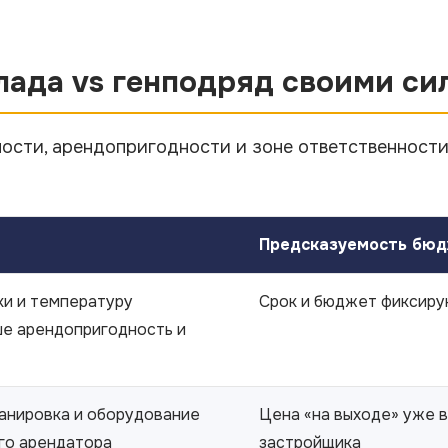
клада vs генподряд своими си
сти, арендопригодности и зоне ответственности. 
Предсказуемость бюд
зки и температуру
Срок и бюджет фиксиру
ше арендопригодность и
анировка и оборудование
Цена «на выходе» уже 
го арендатора
застройщика