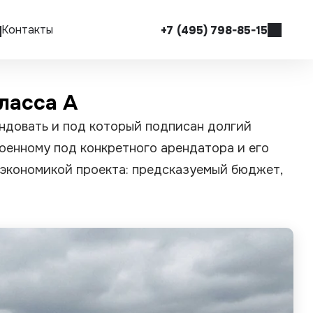
Контакты
+7 (495) 798-85-15
Оставить заявку
класса A
e-mail
info@sikopora.ru
ендовать и под который подписан долгий
Адресс
г. Москва, Чермянский проезд, д.7
троенному под конкретного арендатора и его
БЦ «РТС», оф. 306
я экономикой проекта: предсказуемый бюджет,
Режим работы
09:00 - 18:00