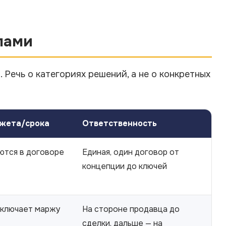
лами
Речь о категориях решений, а не о конкретных
жета/срока
Ответственность
ются в договоре
Единая, один договор от
концепции до ключей
включает маржу
На стороне продавца до
сделки, дальше — на